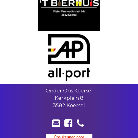
Onder Ons Koersel
Kerkplein 8
3582 Koersel